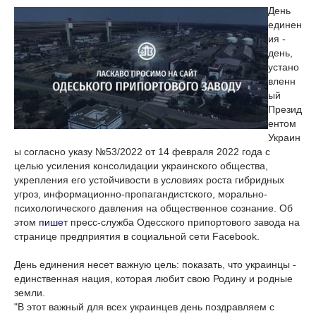
День
единен
ия -
день,
устано
вленн
ый
Презид
ентом
Украин
ы согласно указу №53/2022 от 14 февраля 2022 года с
целью усиления консолидации украинского общества,
укрепления его устойчивости в условиях роста гибридных
угроз, информационно-пропагандистского, морально-
психологического давления на общественное сознание. Об
этом
пишет
пресс-служба Одесского припортового завода на
странице предприятия в социальной сети Facebook.
День единения несет важную цель: показать, что украинцы -
единственная нация, которая любит свою Родину и родные
земли.
"В этот важный для всех украинцев день поздравляем с