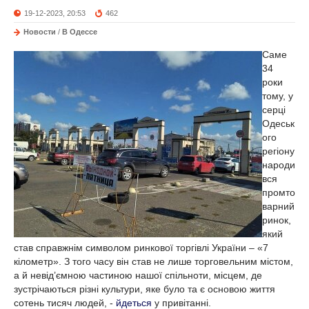
19-12-2023, 20:53
462
Новости
/
В Одессе
Саме
34
роки
тому, у
серці
Одеськ
ого
регіону
народи
вся
промто
варний
ринок,
який
став справжнім символом ринкової торгівлі України – «7
кілометр». З того часу він став не лише торговельним містом,
а й невід’ємною частиною нашої спільноти, місцем, де
зустрічаються різні культури, яке було та є основою життя
сотень тисяч людей, -
йдеться
у привітанні.