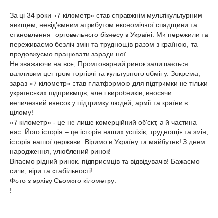
За ці 34 роки «7 кілометр» став справжнім мультікультурним
явищем, невід'ємним атрибутом економічної спадщини та
становлення торговельного бізнесу в Україні. Ми пережили та
переживаємо безліч змін та труднощів разом з країною, та
продовжуємо працювати заради неї.
Не зважаючи на все, Промтоварний ринок залишається
важливим центром торгівлі та культурного обміну. Зокрема,
зараз «7 кілометр» став платформою для підтримки не тільки
українських підприємців, але і виробників, вносячи
величезний внесок у підтримку людей, армії та країни в
цілому!
«7 кілометр» - це не лише комерційний об'єкт, а й частина
нас. Його історія – це історія наших успіхів, труднощів та змін,
історія нашої держави. Віримо в Україну та майбутнє! З днем
народження, улюблений ринок!
Вітаємо рідний ринок, підприємців та відвідувачів! Бажаємо
сили, віри та стабільності!
Фото з архіву Сьомого кілометру:
!