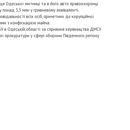
ця Одеської митниці та в його авто правоохоронці
му понад 3,5 млн у гривневому еквіваленті.
відальності всіх осіб, причетних до корупційної
рми з конфіскацією майна.
БУ в Одеській області за сприяння керівництва ДМСУ
ої прокуратури у сфері оборони Південного регіону