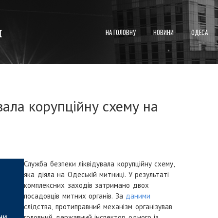
НА ГОЛОВНУ
НОВИНИ
ОДЕСА
вала корупційну схему на
Служба безпеки ліквідувала корупційну схему,
яка діяла на Одеській митниці.
У результаті
комплексних заходів затримано двох
посадовців митних органів.
За
даними
слідства, протиправний механізм організував
головний державний інспектор одного із