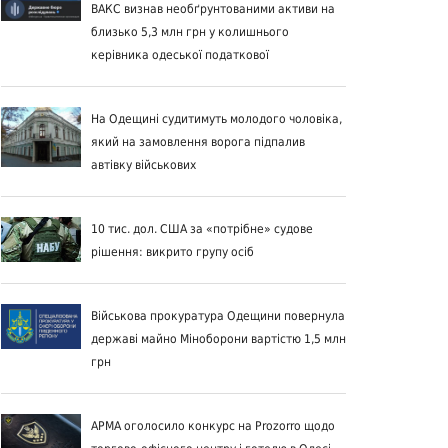
ВАКС визнав необґрунтованими активи на
близько 5,3 млн грн у колишнього
керівника одеської податкової
На Одещині судитимуть молодого чоловіка,
який на замовлення ворога підпалив
автівку військових
10 тис. дол. США за «потрібне» судове
рішення: викрито групу осіб
Військова прокуратура Одещини повернула
державі майно Міноборони вартістю 1,5 млн
грн
АРМА оголосило конкурс на Prozorro щодо