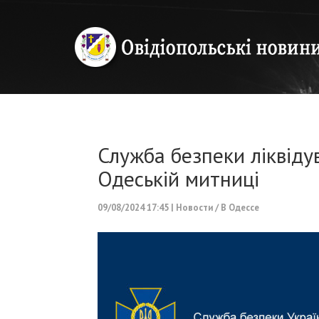
Служба безпеки ліквіду
Одеській митниці
09/08/2024 17:45
|
Новости
/
В Одессе