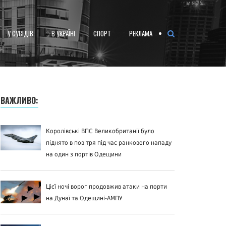
У СУСІДІВ
В УКРАЇНІ
СПОРТ
РЕКЛАМА
ВАЖЛИВО:
Королівські ВПС Великобританії було
піднято в повітря під час ранкового нападу
на один з портів Одещини
Цієї ночі ворог продовжив атаки на порти
на Дунаї та Одещині-АМПУ