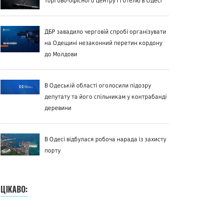
торгово-офісного центру і готелю в Одесі
ДБР завадило черговій спробі організувати
на Одещині незаконний перетин кордону
до Молдови
В Одеській області оголосили підозру
депутату та його спільникам у контрабанді
деревини
В Одесі відбулася робоча нарада із захисту
порту
ЦІКАВО: