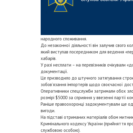
народного споживання.
До незаконної діяльності він залучив свого ко
який виступав посередником для ведення «пе
хабарів.
У разі несплати – на перевізників очікували «
документації.
Це призводило до штучного затягування строків
зобов’язання імпортерів щодо своєчасної дос
Оперативники спецслужби затримали обох злов
розмірі $5000 за сприяння у ввезенні партії к
Раніше правоохоронці задокументували ще од
вигоди.
На підставі отриманих матеріалів обом митника
Кримінального кодексу України (прийняття пр
службовою особою).