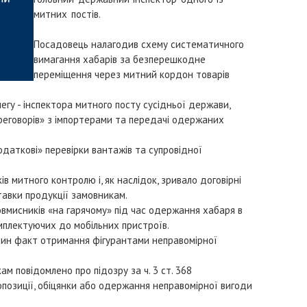
митних постів.
Посадовець налагодив схему систематичного
вимагання хабарів за безперешкодне
переміщення через митний кордон товарів
легу - інспектора митного посту сусідньої держави,
реговорів» з імпортерами та передачі одержаних
додаткові» перевірки вантажів та супровідної
 митного контролю і, як наслідок, зривало договірні
тавки продукції замовникам.
мисників «на гарячому» під час одержання хабаря в
омплектуючих до мобільних пристроїв.
ин факт отримання фігурантами неправомірної
м повідомлено про підозру за ч. 3 ст. 368
опозиції, обіцянки або одержання неправомірної вигоди