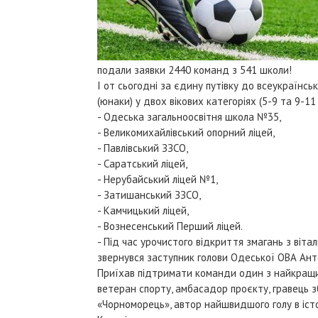
подали заявки 2440 команд з 541 школи!
І от сьогодні за єдину путівку до всеукраїнс
(юнаки) у двох вікових категоріях (5-9 та 9-11 
- Одеська загальноосвітня школа №35,
- Великомихайлівський опорний ліцей,
- Павлівський ЗЗСО,
- Саратський ліцей,
- Нерубайський ліцей №1,
- Затишанський ЗЗСО,
- Камчицький ліцей,
- Вознесенський Перший ліцей.
- Під час урочистого відкриття змагань з віт
звернувся заступник голови Одеської ОВА Ант
Приїхав підтримати команди один з найкращих 
ветеран спорту, амбасадор проєкту, гравець 
«Чорноморець», автор найшвидшого голу в істо