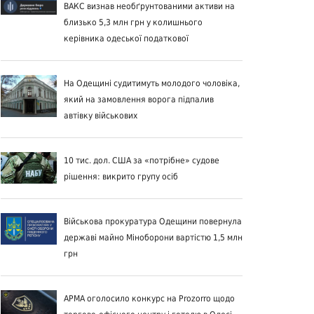
ВАКС визнав необґрунтованими активи на
близько 5,3 млн грн у колишнього
керівника одеської податкової
На Одещині судитимуть молодого чоловіка,
який на замовлення ворога підпалив
автівку військових
10 тис. дол. США за «потрібне» судове
рішення: викрито групу осіб
Військова прокуратура Одещини повернула
державі майно Міноборони вартістю 1,5 млн
грн
АРМА оголосило конкурс на Prozorro щодо