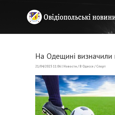
На Одещині визначили 
21/04/2025 11:06
|
Новости
/
В Одессе
/
Спорт