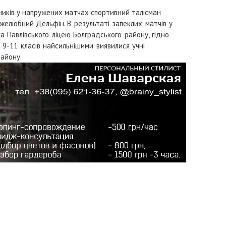
ників у напружених матчах спортивний талісман
ружелюбний Дельфін.
В результаті запеклих матчів у
а Павлівського ліцею Болградського району, гідно
 9-11 класів найсильнішими виявилися учні
айону.