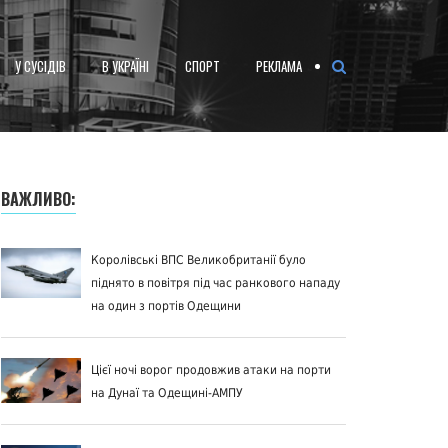
У СУСІДІВ
В УКРАЇНІ
СПОРТ
РЕКЛАМА
ВАЖЛИВО:
Королівські ВПС Великобританії було
піднято в повітря під час ранкового нападу
на один з портів Одещини
Цієї ночі ворог продовжив атаки на порти
на Дунаї та Одещині-АМПУ