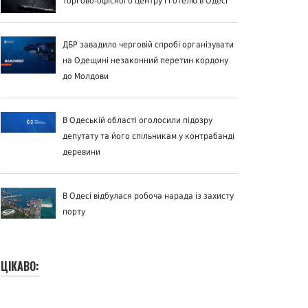
торгово-офісного центру і готелю в Одесі
ДБР завадило черговій спробі організувати
на Одещині незаконний перетин кордону
до Молдови
В Одеській області оголосили підозру
депутату та його спільникам у контрабанді
деревини
В Одесі відбулася робоча нарада із захисту
порту
ЦІКАВО: