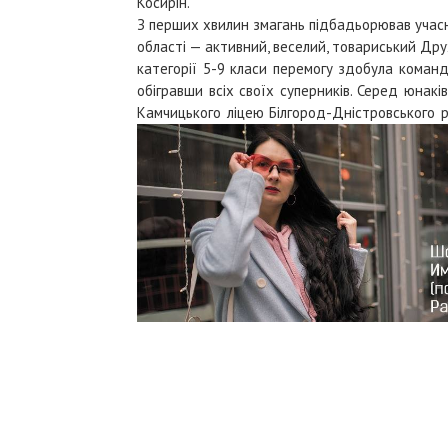
Косирін.
З перших хвилин змагань підбадьорював учас
області — активний, веселий, товариський Д
категорії 5-9 класи перемогу здобула команд
обігравши всіх своїх суперників.
Серед юнаків
Камчицького ліцею Білгород-Дністровського р