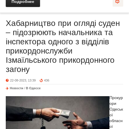
Подробнее
Хабарництво при огляді суден
– підозрюють начальника та
інспектора одного з відділів
прикордонслужби
Ізмаїльського прикордонного
загону
22-08-2023, 13:39
436
Новости
/
В Одессе
Прокур
ори
Одеськ
ої
обласн
ої