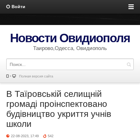
Войти
Новости Овидиополя
Таирово,Одесса, Овидиополь
Полная версия сайта
В Таїровській селищній
громаді проінспектовано
будівництво укриття учнів
школи
22-08-2023, 17:49
542