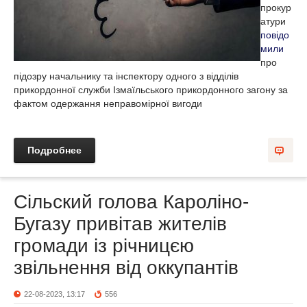
прокур
атури
повідо
мили
про
підозру начальнику та інспектору одного з відділів
прикордонної служби Ізмаїльського прикордонного загону за
фактом одержання неправомірної вигоди
Подробнее
Сільский голова Кароліно-
Бугазу привітав жителів
громади із річницєю
звільнення від оккупантів
22-08-2023, 13:17
556