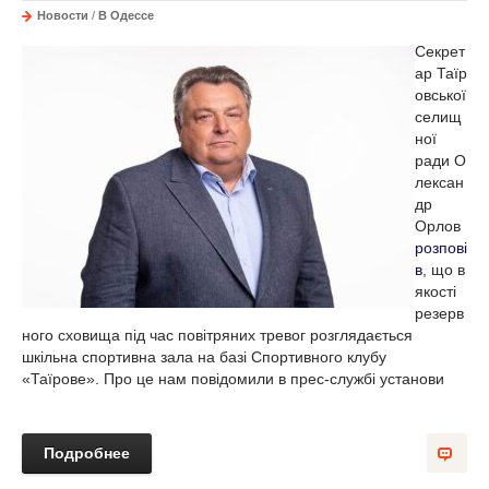
Новости
/
В Одессе
Секрет
ар
Таїр
овської
селищ
ної
ради
О
лексан
др
Орлов
розпові
в
, що в
якості
резерв
ного сховища під час повітряних тревог розглядається
шкільна спортивна зала на базі
Спортивного клубу
«Таїрове»
. Про це нам повідомили в прес-службі установи
Подробнее