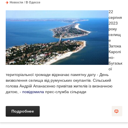
Новости
/
В Одессе
22
серпня
2023
року
селищ
е
Затока
Каролі
но-
Бугазьк
ої
територіальної громади відзначає памятну дату - День
визволення селища від румунських окупантів. Сільський
голова Андрій Апанасенко привітав жителів із визначною
датою, -
повідомила
прес-служба сільради
Подробнее