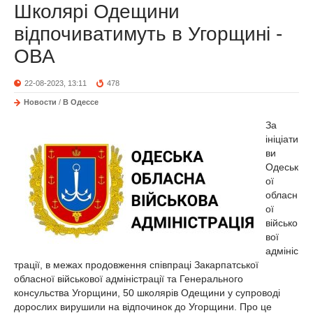
Школярі Одещини
відпочиватимуть в Угорщині -
ОВА
22-08-2023, 13:11
478
Новости
/
В Одессе
За
ініціати
ви
Одеськ
ої
обласн
ої
військо
вої
адмініс
трації, в межах продовження співпраці Закарпатської
обласної військової адміністрації та Генерального
консульства Угорщини, 50 школярів Одещини у супроводі
дорослих вирушили на відпочинок до Угорщини. Про це