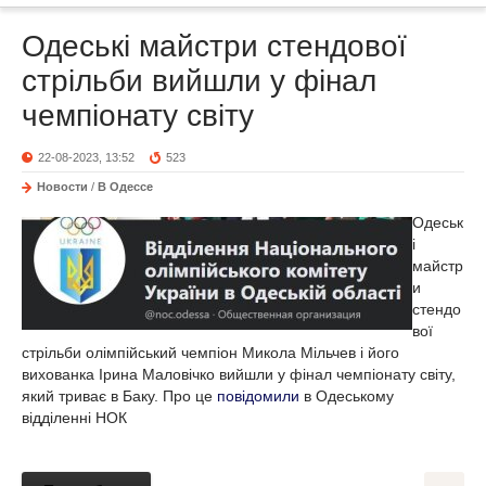
Одеські майстри стендової
стрільби вийшли у фінал
чемпіонату світу
22-08-2023, 13:52
523
Новости
/
В Одессе
Одеськ
і
майстр
и
стендо
вої
стрільби олімпійський чемпіон Микола Мільчев і його
вихованка Ірина Маловічко вийшли у фінал чемпіонату світу,
який триває в Баку. Про це
повідомили
в Одеському
відділенні НОК