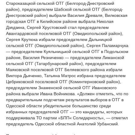
Староказацкой сельской ОТГ (Белгород-Днестровский
район), председателем Шабской сельской ОТГ (Белгород-
Днестровский район) выбрали Василия Древаля, Вилковская
городская ОТГ в Килийском районе выбрала Николая
Дзядзина, Сергей Хрустовский стал председателем
Авангардовской поселковой ОТГ (Овидиопольский район),
Сергея Крутюка избрали председателем Дальницкой
сельской ОТГ (Овидиопольский район), Сергея Паламарчука
— председателем Куяльницькой сельской ОТГ в Подольском
районе, Василия Резниченко — председателем Лиманской
сельской ОТГ (Татарбунарский район), председателем
Маяковской поселковой ОТГ Беляевского района избрали
Виктора Дьяченко, Татьяна Матрос избрана председателем
Цебриковской поселковой ОТГ (Коминтерновский район),
председателем Знаменской сельской ОТГ Ивановского
района выбрали Ивана Войникова. «Должен отметить, что по
предварительным подсчетам результатов выборов в ОТГ в
Одесской области убедительное большинство среди
избранных председателей ОТГ — это кандидаты, которых
поддерживала ТО партии «БПП« Солидарность», — отметил
председатель Одесской областной Анатолий Урбанский.