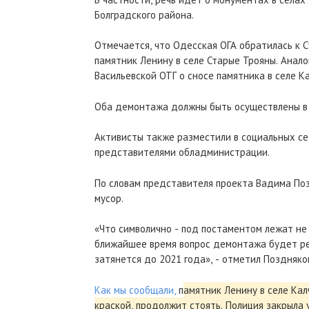
Болградского района.
Отмечается, что Одесская ОГА обратилась к 
памятник Ленину в селе Старые Трояны. Анал
Васильевской ОТГ о сносе памятника в селе Ка
Оба демонтажа должны быть осуществлены в 
Активисты также разместили в социальных с
представителями обладминистрации.
По словам представителя проекта Вадима Поз
мусор.
«Что символично - под постаментом лежат не 
ближайшее время вопрос демонтажа будет реш
затянется до 2021 года», - отметил Поздняко
Как мы сообщали,
п
амятник Ленину в селе Ка
краской, продолжит стоять. Полиция закрыла 