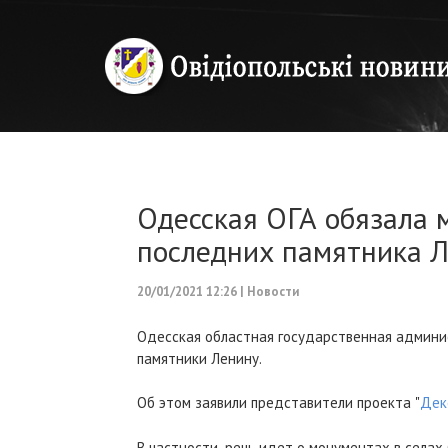
Одесская ОГА обязала 
последних памятника 
20/01/2021 12:26
|
Новости
Одесская областная государственная админ
памятники Ленину.
Об этом заявили представители проекта "
Дек
В частности, речь идет о монументах в селах