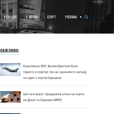
У СУСІДІВ
В УКРАЇНІ
СПОРТ
РЕКЛАМА
ВАЖЛИВО:
Королівські ВПС Великобританії було
піднято в повітря під час ранкового нападу
на один з портів Одещини
Цієї ночі ворог продовжив атаки на порти
на Дунаї та Одещині-АМПУ