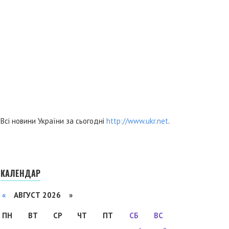
Всі новини України за сьогодні
http://www.ukr.net
.
КАЛЕНДАР
«
АВГУСТ 2026 »
ПН
ВТ
СР
ЧТ
ПТ
СБ
ВС