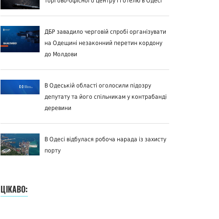
торгово-офісного центру і готелю в Одесі
ДБР завадило черговій спробі організувати
на Одещині незаконний перетин кордону
до Молдови
В Одеській області оголосили підозру
депутату та його спільникам у контрабанді
деревини
В Одесі відбулася робоча нарада із захисту
порту
ЦІКАВО: