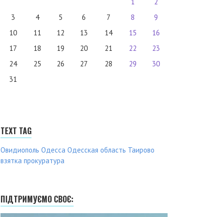
1
2
3
4
5
6
7
8
9
10
11
12
13
14
15
16
17
18
19
20
21
22
23
24
25
26
27
28
29
30
31
TEXT TAG
Овидиополь
Одесса
Одесская область
Таирово
взятка
прокуратура
ПІДТРИМУЄМО СВОЄ: