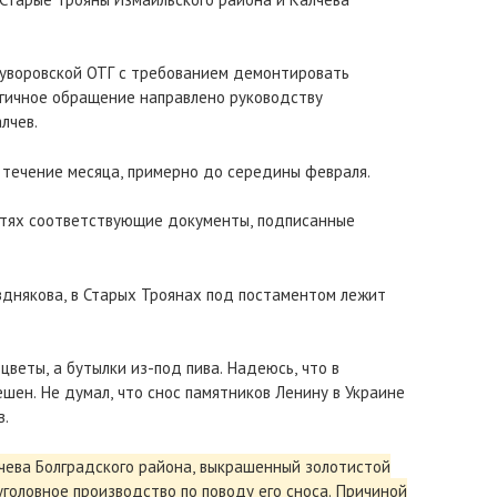
Суворовской ОТГ с требованием демонтировать
огичное обращение направлено руководству
лчев.
течение месяца, примерно до середины февраля.
етях соответствующие документы, подписанные
днякова, в Старых Троянах под постаментом лежит
цветы, а бутылки из-под пива. Надеюсь, что в
ен. Не думал, что снос памятников Ленину в Украине
в.
лчева Болградского района, выкрашенный золотистой
уголовное производство по поводу его сноса. Причиной