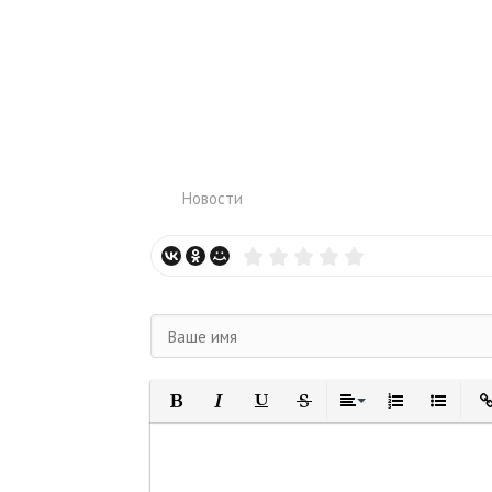
Новости
ДОБАВИТЬ КОММЕНТАРИЙ
Полужирный
Курсив
Подчеркнутый
Зачеркнутый
Выравнивание
Нумерованный
Маркиро
Вс