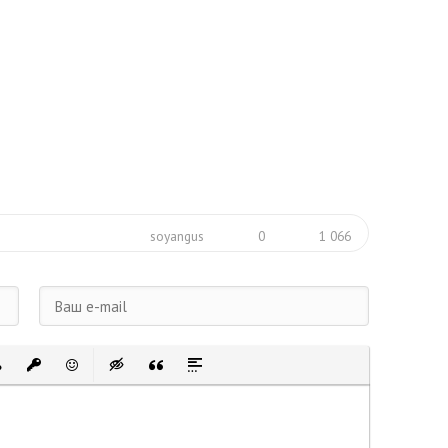
soyangus
0
1 066
 список
ванный список
тавить ссылку
Вставить защищенную ссылку
Вставить смайлик
Вставка скрытого текста
Вставка цитаты
Вставка спойлера