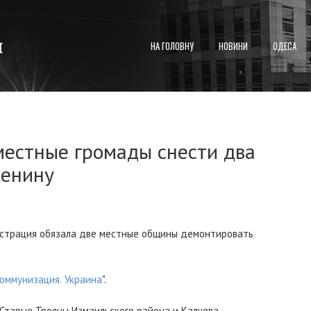
НА ГОЛОВНУ
НОВИНИ
ОДЕСА
местные громады снести два
Ленину
истрация обязала две местные общины демонтировать
оммунизация. Украина
".
 Старые Трояны Измаильского района и Калчева