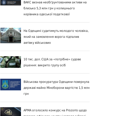
ВАКС визнав необґрунтованими активи на
близько 5,3 млн грн у колишнього
керівника одеської податкової
На Одещині судитимуть молодого чоловіка,
який на замовлення ворога підпалив
автівку військових
10 тис. дол. США за «потрібне» судове
рішення: викрито групу осіб
Військова прокуратура Одещини повернула
державі майно Міноборони вартістю 1,5 млн
грн
АРМА оголосило конкурс на Prozorro щодо