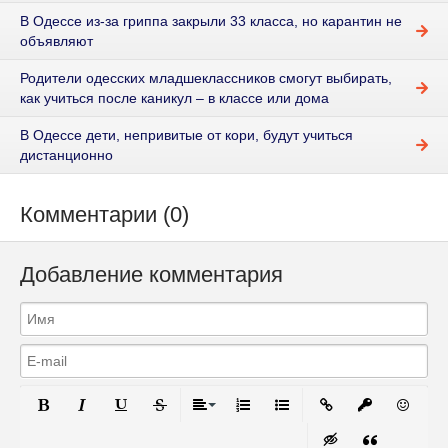
В Одессе из-за гриппа закрыли 33 класса, но карантин не
объявляют
Родители одесских младшеклассников смогут выбирать,
как учиться после каникул – в классе или дома
В Одессе дети, непривитые от кори, будут учиться
дистанционно
Комментарии (0)
Добавление комментария
Полужирный
Курсив
Подчеркнутый
Зачеркнутый
Выравнивание
Нумерованный список
Маркированный список
Вставить ссылку
Вставить за
Вставит