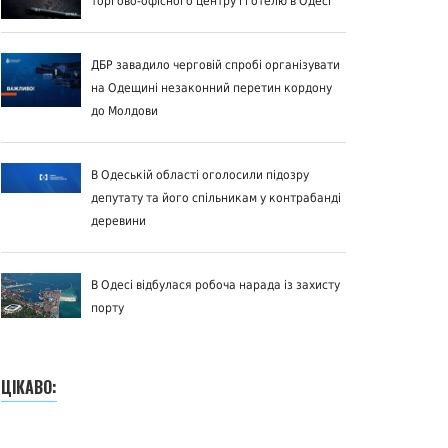
торгово-офісного центру і готелю в Одесі
ДБР завадило черговій спробі організувати
на Одещині незаконний перетин кордону
до Молдови
В Одеській області оголосили підозру
депутату та його спільникам у контрабанді
деревини
В Одесі відбулася робоча нарада із захисту
порту
ЦІКАВО: