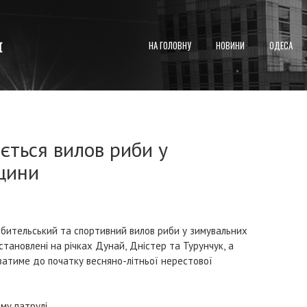
НА ГОЛОВНУ
НОВИНИ
ОДЕСА
ється вилов риби у
щини
бительський та спортивний вилов риби у зимувальних
становлені на річках Дунай, Дністер та Турунчук, а
атиме до початку весняно-літньої нерестової
у патрулі.