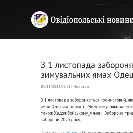
З 1 листопада забороня
зимувальних ямах Оде
01/11/2022 09:51
|
Новости
З 1 листопада забороняється промисловий, лю
ямах Одеської області. Межі зимувальних ям в
також Хаджибейському_лимані. Заборона трив
заборони 2023 року.
Про це
повідомили
в Одеському рибоохоронном