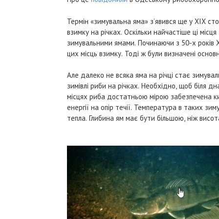
Термін «зимувальна яма» з’явився ще у XIX сто
взимку на річках. Оскільки найчастіше ці місця
зимувальними ямами. Починаючи з 50-х років 
цих місць взимку. Тоді ж були визначені основн
Але далеко не всяка яма на річці стає зимува
зимівлі риби на річках. Необхідно, щоб біля д
місцях риба достатньою мірою забезпечена ки
енергії на опір течії. Температура в таких зи
тепла. Глибина ям має бути більшою, ніж вис