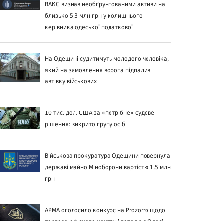
ВАКС визнав необґрунтованими активи на
близько 5,3 млн грн у колишнього
керівника одеської податкової
На Одещині судитимуть молодого чоловіка,
який на замовлення ворога підпалив
автівку військових
10 тис. дол. США за «потрібне» судове
рішення: викрито групу осіб
Військова прокуратура Одещини повернула
державі майно Міноборони вартістю 1,5 млн
грн
АРМА оголосило конкурс на Prozorro щодо