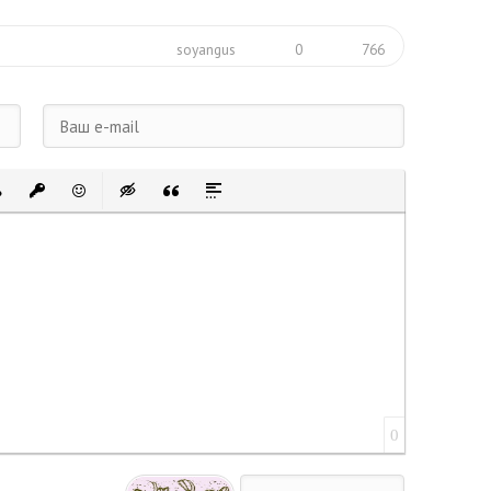
soyangus
0
766
 список
ванный список
тавить ссылку
Вставить защищенную ссылку
Вставить смайлик
Вставка скрытого текста
Вставка цитаты
Вставка спойлера
0