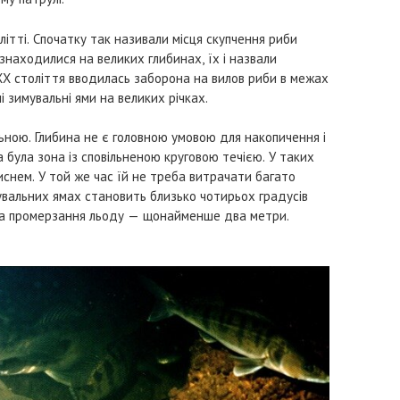
літті. Спочатку так називали місця скупчення риби
 знаходилися на великих глибинах, їх і назвали
XX століття вводилась заборона на вилов риби в межах
і зимувальні ями на великих річках.
льною. Глибина не є головною умовою для накопичення і
на була зона із сповільненою круговою течією. У таких
снем. У той же час їй не треба витрачати багато
мувальних ямах становить близько чотирьох градусів
ота промерзання льоду — щонайменше два метри.