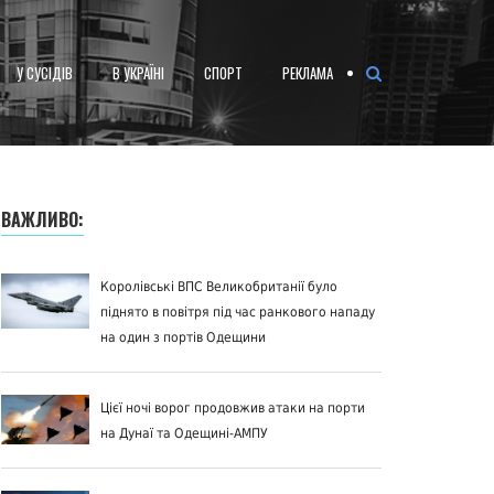
У СУСІДІВ
В УКРАЇНІ
СПОРТ
РЕКЛАМА
ВАЖЛИВО:
Королівські ВПС Великобританії було
піднято в повітря під час ранкового нападу
на один з портів Одещини
Цієї ночі ворог продовжив атаки на порти
на Дунаї та Одещині-АМПУ