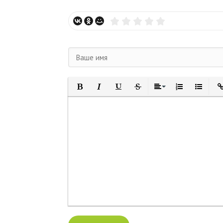
ДОБАВИТЬ КОММЕНТАРИЙ
Полужирный
Курсив
Подчеркнутый
Зачеркнутый
Выравнивание
Нумерованный
Маркиро
Вс