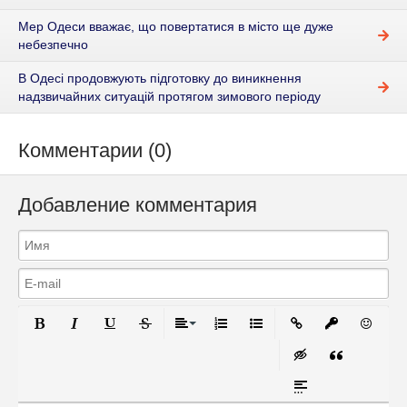
Мер Одеси вважає, що повертатися в місто ще дуже
небезпечно
В Одесі продовжують підготовку до виникнення
надзвичайних ситуацій протягом зимового періоду
Комментарии (0)
Добавление комментария
Полужирный
Курсив
Подчеркнутый
Зачеркнутый
Выравнивание
Нумерованный список
Маркированный список
Вставить ссылку
Вставить за
Вставит
Вставка скрытого 
Вставка цит