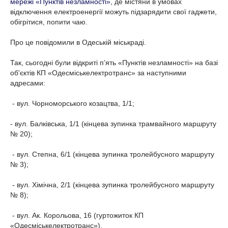
мережі «Пунктів незламності»
, де містяни в умовах
відключення електроенергії можуть підзарядити свої гаджети,
обігрітися, попити чаю.
Про це повідомили в Одеській міськраді.
Так, сьогодні були відкриті п’ять «Пунктів незламності» на базі
об'єктів КП «Одесміськелектротранс» за наступними
адресами:
- вул. Чорноморського козацтва, 1/1;
- вул. Балківська, 1/1 (кінцева зупинка трамвайного маршруту
№ 20);
- вул. Степна, 6/1 (кінцева зупинка тролейбусного маршруту
№ 3);
- вул. Хімічна, 2/1 (кінцева зупинка тролейбусного маршруту
№ 8);
- вул. Ак. Корольова, 16 (гуртожиток КП
«Одесміськелектротранс»).